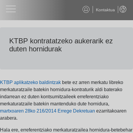
Kontaktua
Euskar
KTBP kontratatzeko aukerarik ez
duten hornidurak
KTBP aplikatzeko baldintzak
bete ez arren merkatu libreko
merkaturatzaile batekin hornidura-kontraturik aldi baterako
indarrean ez duten kontsumitzaileek erreferentziako
merkaturatzaile batekin mantenduko dute hornidura,
martxoaren 28ko 216/2014 Errege Dekretuan
ezarritakoaren
arabera.
Hala ere, erreferentziako merkaturatzailea hornidura-betebehar