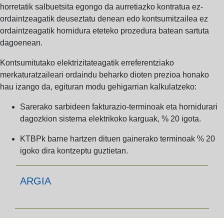
horretatik salbuetsita egongo da aurretiazko kontratua ez-
ordaintzeagatik deuseztatu denean edo kontsumitzailea ez
ordaintzeagatik hornidura eteteko prozedura batean sartuta
dagoenean.
Kontsumitutako elektrizitateagatik erreferentziako
merkaturatzaileari ordaindu beharko dioten prezioa honako
hau izango da, egituran modu gehigarrian kalkulatzeko:
Sarerako sarbideen fakturazio-terminoak eta hornidurari
dagozkion sistema elektrikoko karguak,
% 20 igota.
KTBPk barne hartzen dituen gainerako terminoak
% 20
igoko dira kontzeptu guztietan.
ARGIA