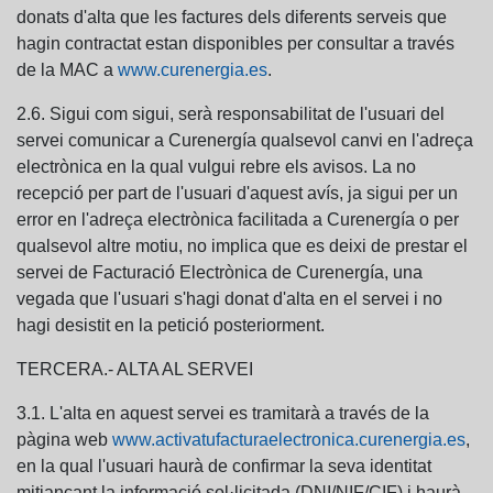
donats d'alta que les factures dels diferents serveis que
hagin contractat estan disponibles per consultar a través
de la MAC a
www.curenergia.es
.
2.6. Sigui com sigui, serà responsabilitat de l'usuari del
servei comunicar a Curenergía qualsevol canvi en l'adreça
electrònica en la qual vulgui rebre els avisos. La no
recepció per part de l'usuari d'aquest avís, ja sigui per un
error en l'adreça electrònica facilitada a Curenergía o per
qualsevol altre motiu, no implica que es deixi de prestar el
servei de Facturació Electrònica de Curenergía, una
vegada que l'usuari s'hagi donat d'alta en el servei i no
hagi desistit en la petició posteriorment.
TERCERA.- ALTA AL SERVEI
3.1. L'alta en aquest servei es tramitarà a través de la
pàgina web
www.activatufacturaelectronica.curenergia.es
,
en la qual l'usuari haurà de confirmar la seva identitat
mitjançant la informació sol·licitada (DNI/NIF/CIF) i haurà