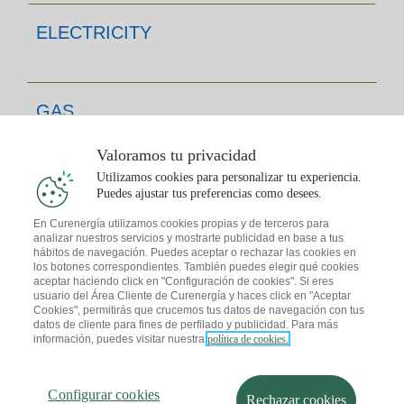
ELECTRICITY
GAS
Valoramos tu privacidad
Utilizamos cookies para personalizar tu experiencia.
FOR YOU
Puedes ajustar tus preferencias como desees.
En Curenergía utilizamos cookies propias y de terceros para
analizar nuestros servicios y mostrarte publicidad en base a tus
hábitos de navegación. Puedes aceptar o rechazar las cookies en
CONTACT
los botones correspondientes. También puedes elegir qué cookies
aceptar haciendo click en "Configuración de cookies". Si eres
usuario del Área Cliente de Curenergía y haces click en "Aceptar
Cookies", permitirás que crucemos tus datos de navegación con tus
datos de cliente para fines de perfilado y publicidad. Para más
información, puedes visitar nuestra
política de cookies.
APP CURENERGIA
Configurar cookies
Rechazar cookies