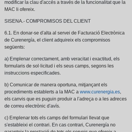
modificar la clau d'accés a través de la funcionalitat que la
MAC li ofereix.
SISENA.- COMPROMISOS DEL CLIENT
6.1. En donar-se d'alta al servei de Facturació Electrònica
de Curenergía, el client adquireix els compromisos
següents:
a) Emplenar correctament, amb veracitat i exactitud, els
formularis de sol·licitud i els seus camps, segons les
instruccions especificades.
b) Comunicar de manera oportuna, mitjançant els
procediments establerts a la MAC a
www.curenergia.es
,
els canvis que es puguin produir a l'adreça o a les adreces
de correu electrònic d'avís.
c) Emplenar tots els camps del formulari llevat que
s'estableixi el contrari. En cas contrari, Curenergía no
garanteix la prestació de tots els serveis que ofereix a