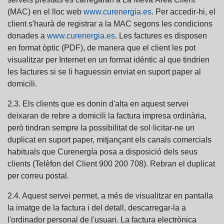
(MAC) en el lloc web
www.curenergia.es
. Per accedir-hi, el
client s'haurà de registrar a la MAC segons les condicions
donades a
www.curenergia.es
. Les factures es disposen
en format òptic (PDF), de manera que el client les pot
visualitzar per Internet en un format idèntic al que tindrien
les factures si se li haguessin enviat en suport paper al
domicili.
2.3. Els clients que es donin d'alta en aquest servei
deixaran de rebre a domicili la factura impresa ordinària,
però tindran sempre la possibilitat de sol·licitar-ne un
duplicat en suport paper, mitjançant els canals comercials
habituals que Curenergía posa a disposició dels seus
clients (Telèfon del Client 900 200 708). Rebran el duplicat
per correu postal.
2.4. Aquest servei permet, a més de visualitzar en pantalla
la imatge de la factura i del detall, descarregar-la a
l'ordinador personal de l'usuari. La factura electrònica