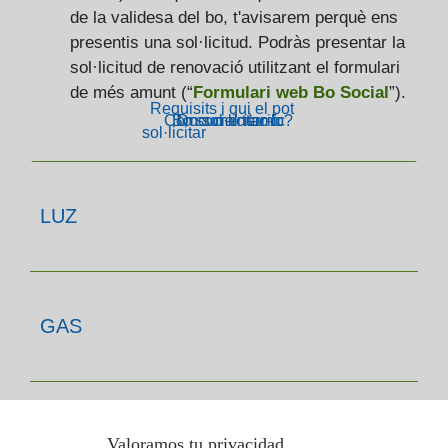
de la validesa del bo, t'avisarem perquè ens
presentis una sol·licitud. Podràs presentar la
sol·licitud de renovació utilitzant el formulari
de més amunt (“
Formulari web Bo Social
”).
Requisits i qui el pot
Com sol·licitar-lo?
Bo social tèrmic
Documentació
sol·licitar
LUZ
GAS
T'INTERESSA
Valoramos tu privacidad