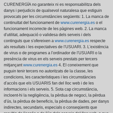
CURENERGÍA no garanteix ni es responsabilitza dels
danys i perjudicis de qualsevol naturalesa que estiguin
provocats per les circumstàncies següents: 1. La manca de
continuïtat del funcionament de
www.curenergia.es
o el
funcionament incorrecte de les pàgines web. 2. La manca
d'utilitat, adequació o validesa dels serveis i dels
continguts que s'ofereixen a
www.curenergia.es
respecte
als resultats i les expectatives de l'USUARI. 3. L'existència
de virus o de programes a l'ordinador de l'USUARI o la
presència de virus en els serveis prestats per tercers
mitjançant
www.curenergia.es
4. El coneixement que
puguin tenir tercers no autoritzats de la classe, les
condicions, les característiques i les circumstàncies
d'accés que els USUARIS fan del lloc web i de les
informacions i els serveis. 5. Sota cap circumstància,
incloent-hi la negligència, la pèrdua de negoci, la pèrdua
d'ús, la pèrdua de beneficis, la pèrdua de dades, per danys
indirectes, secundaris, especials o conseqüents que