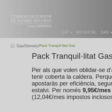
LUZ
BO SOCIAL
GAS
Pack Tranquil·litat Gas
Gas
Serveis
Pack Tranquil·litat Ga
Per als que volen oblidar-se d'
tenir coberta la caldera. Perquè
apostaràs per eficiència, segur
estalvi. Per només
9,95€/mes
(12,04€/mes impostos inclosos