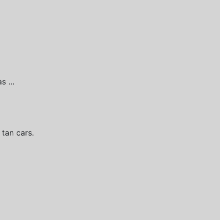
 ...
 tan cars.