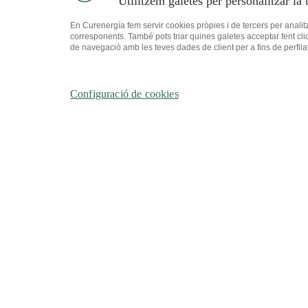
Utilitzem galetes per personalitzar la 
En Curenergía fem servir cookies pròpies i de tercers per analitz
Veure tots els serveis
corresponents. També pots triar quines galetes acceptar fent cli
de navegació amb les teves dades de client per a fins de perfilat 
Configuració de cookies
LLUM
PVPC
Bo Soc
GAS
TUR G
T'INTERES
Factur
Factur
Alta El
Alta g