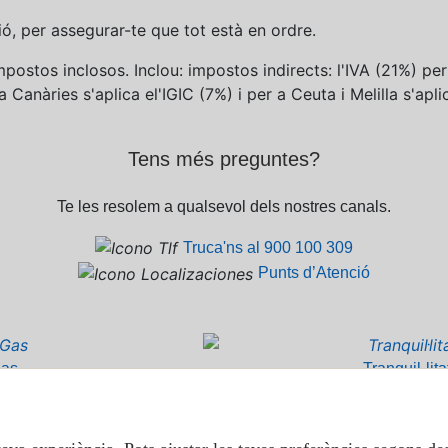
ació, per assegurar-te que tot està en ordre.
ostos inclosos. Inclou: impostos indirects: l'IVA (21%) per
a Canàries s'aplica el'IGIC (7%) i per a Ceuta i Melilla s'aplic
Tens més preguntes?
Te les resolem a qualsevol dels nostres canals.
Truca'ns al 900 100 309
Punts d’Atenció
Gas
Tranquil·lit
stal·lació de gas i la
Avaries reparades en menys de 2
lt més.
calor d