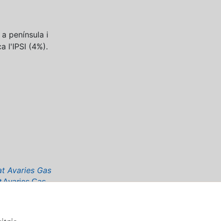
 a península i
a l'IPSI (4%).
at Avaries Gas
4 h perquè continuïs gaudint de la
e la llar.