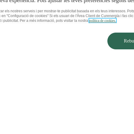
teva experiència. Pots ajustar les teves preferències segons des
ar els nostres serveis i per mostrar-te publicitat basada en els teus interessos. Pot
c en "Configuració de cookies" Si ets usuari de l'Àrea Client de Curenergía i fas c
i publicitat. Per a més informació, pots visitar la nostra
política de cookies.
Rebut
ial
as
SA
a electrònica
a de gas
ectricitat
as