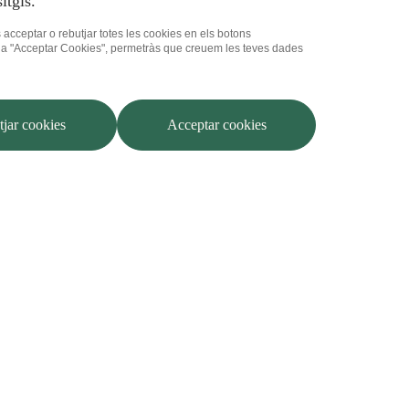
itgis.
s acceptar o rebutjar totes les cookies en els botons
lic a "Acceptar Cookies", permetràs que creuem les teves dades
jar cookies
Acceptar cookies