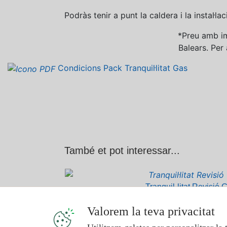
Podràs tenir a punt la caldera i la instal·l
*Preu amb imp
Balears. Per 
Condicions Pack Tranquil·litat Gas
També et pot interessar...
Tranquil·litat Revisió 
Revisarem la caldera o l'escalfador, la in
Valorem la teva privacitat
calefacció, perquè duri mo