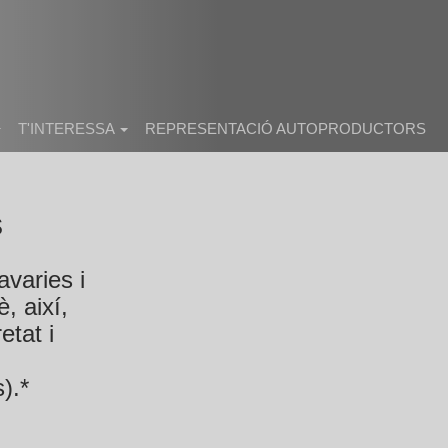
T'INTERESSA
REPRESENTACIÓ AUTOPRODUCTORS
s
avaries i
, així,
etat i
).*