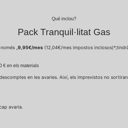
Qué inclou?
Pack Tranquil·litat Gas
 només
,9,95€/mes
(12,04€/mes impostos inclosos)*,tindràs
0 € en els materials
descomptes en les avaries. Així, els imprevistos no sortiran
ap avaria.