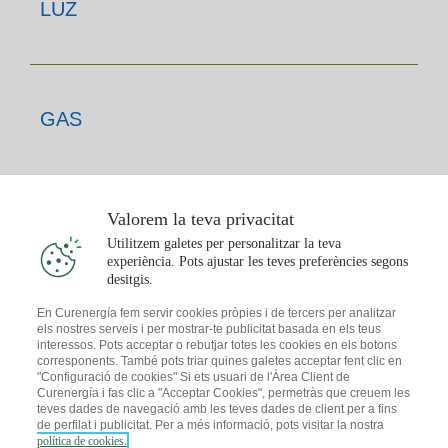
LUZ
GAS
Valorem la teva privacitat
T'INTERESSA
Utilitzem galetes per personalitzar la teva
experiència. Pots ajustar les teves preferències segons
desitgis.
En Curenergía fem servir cookies pròpies i de tercers per analitzar
els nostres serveis i per mostrar-te publicitat basada en els teus
CONTACTE
interessos. Pots acceptar o rebutjar totes les cookies en els botons
corresponents. També pots triar quines galetes acceptar fent clic en
"Configuració de cookies" Si ets usuari de l'Àrea Client de
Curenergía i fas clic a "Acceptar Cookies", permetràs que creuem les
teves dades de navegació amb les teves dades de client per a fins
de perfilat i publicitat. Per a més informació, pots visitar la nostra
política de cookies.