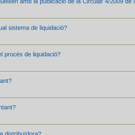
odueixen amb la publicació de la Circular 4/2009 d
ual sistema de liquidació?
l procés de liquidació?
tant?
ntant?
a distribuïdora?