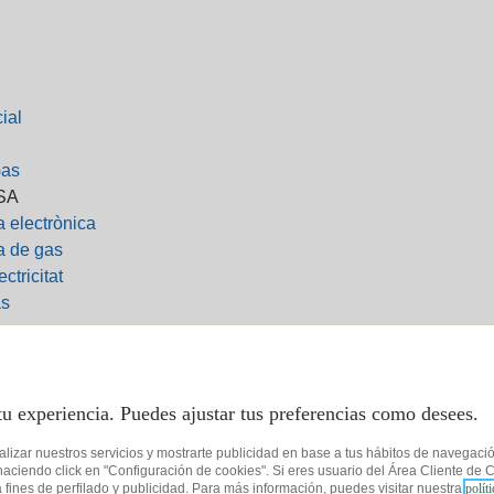
ial
as
SA
a electrònica
a de gas
ectricitat
as
0 719
 36 57
 01 96
tu experiencia. Puedes ajustar tus preferencias como desees.
es@tucurenergia.es
alizar nuestros servicios y mostrarte publicidad en base a tus hábitos de navegaci
NERGIA
ciendo click en "Configuración de cookies". Si eres usuario del Área Cliente de C
fines de perfilado y publicidad. Para más información, puedes visitar nuestra
polít