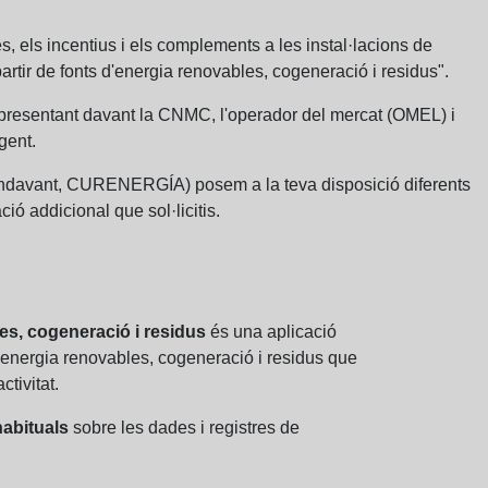
s, els incentius i els complements a les instal·lacions de
rtir de fonts d'energia renovables, cogeneració i residus".
resentant davant la CNMC, l'operador del mercat (OMEL) i
gent.
 endavant, CURENERGÍA) posem a la teva disposició diferents
ió addicional que sol·licitis.
les, cogeneració i residus
és una aplicació
d'energia renovables, cogeneració i residus que
tivitat.
habituals
sobre les dades i registres de