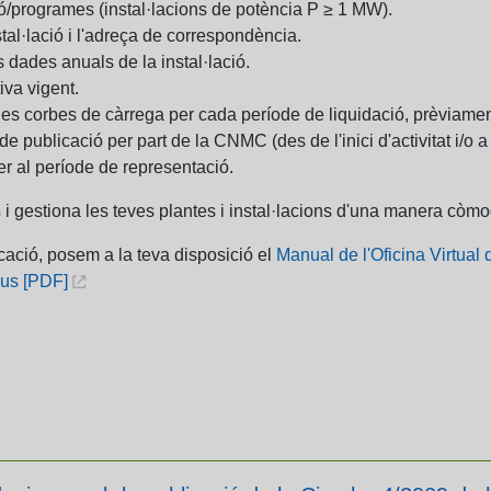
ió/programes (instal·lacions de potència P ≥ 1 MW).
tal·lació i l'adreça de correspondència.
s dades anuals de la instal·lació.
va vigent.
les corbes de càrrega per cada període de liquidació, prèviame
a de publicació per part de la CNMC (des de l'inici d'activitat i/
er al període de representació.
s
i gestiona les teves plantes i instal·lacions d'una manera còmod
icació, posem a la teva disposició el
Manual de l'Oficina Virtual 
dus [PDF]