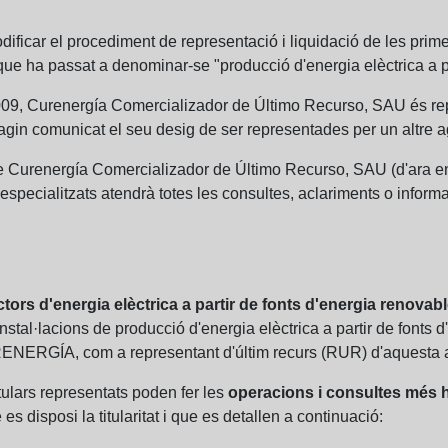
dificar el procediment de representació i liquidació de les prime
ue ha passat a denominar-se "producció d'energia elèctrica a pa
09, Curenergía Comercializador de Último Recurso, SAU és rep
agin comunicat el seu desig de ser representades per un altre a
s de Curenergía Comercializador de Último Recurso, SAU (d'ara
pecialitzats atendrà totes les consultes, aclariments o informac
tors d'energia elèctrica a partir de fonts d'energia renovab
stal·lacions de producció d'energia elèctrica a partir de fonts 
RENERGÍA, com a representant d'últim recurs (RUR) d'aquesta ac
titulars representats poden fer les
operacions i consultes més 
es disposi la titularitat i que es detallen a continuació: