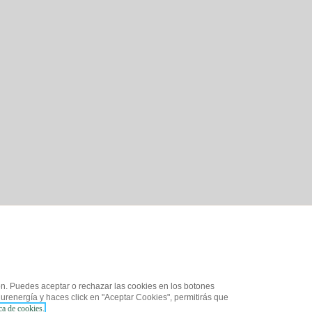
ón. Puedes aceptar o rechazar las cookies en los botones
urenergía y haces click en "Aceptar Cookies", permitirás que
ica de cookies.