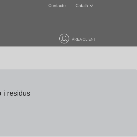
Contacte
Català
Català
ÀREA CLIENT
 i residus