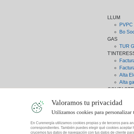
LLUM
PVPC
Bo Soc
GAS
TUR G
T'INTERES
Factur
Factur
Alta El
Alta g
CONTACTE
800 76
Valoramos tu privacidad
91 125
94 646
Utilizamos cookies para personalizar 
client
En Curenergía utilizamos cookies propias y de terceros para an
APP CURE
correspondientes. También puedes elegir qué cookies aceptar ha
crucemos tus datos de navegación con tus datos de cliente para 