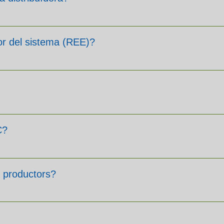
dor del sistema (REE)?
C?
 productors?