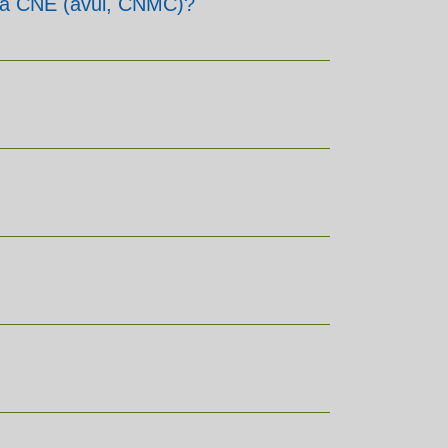
e la CNE (avui, CNMC)?