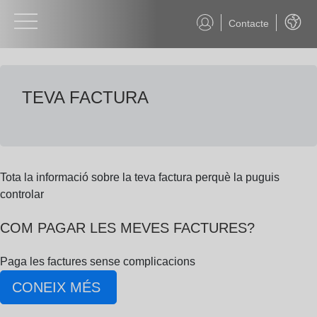
Contacte
Català
TEVA FACTURA
Subhome la teva factura
Tota la informació sobre la teva factura perquè la puguis
controlar
COM PAGAR LES MEVES FACTURES?
Paga les factures sense complicacions
CONEIX MÉS